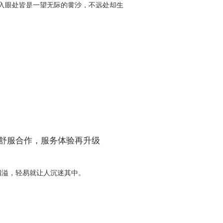
入眼处皆是一望无际的黄沙，不远处却生
实则热闹繁盛。大西北吸引一个人，留住
这些神秘而美丽的景色，都是大西北荒原
是不是想抛下一切，来一次自由的西北
次深入、全面的西
爱舒服合作，服务体验再升级
四溢，轻易就让人沉迷其中。