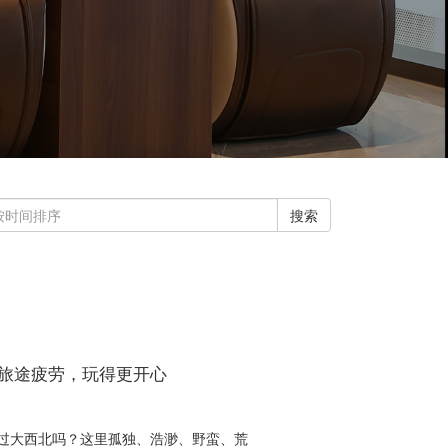
搜索
除旅途疲劳，玩得更开心
过大西北吗？这里孤独、浩渺、野蛮、荒