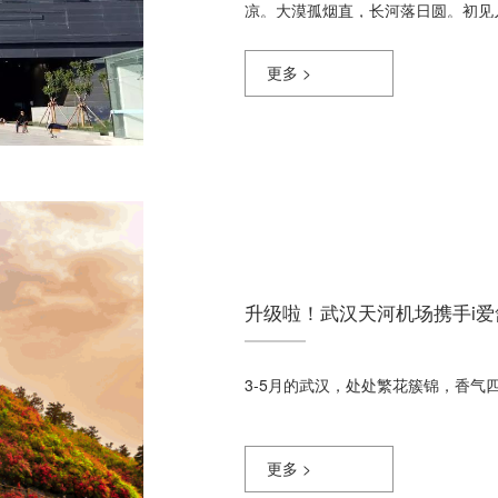
凉。大漠孤烟直，长河落日圆。初见
长着倔强的胡杨林，看似孤独寂寞，
一个人，往往只需要几秒钟。▼▼▼
更多 >
广袤辽阔中的柔情一面。看到这里，
游？西北地区地域幅员辽阔，进行一
升级啦！武汉天河机场携手i
3-5月的武汉，处处繁花簇锦，香气
更多 >