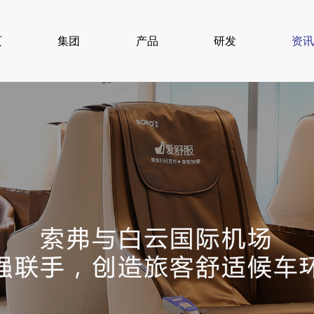
页
集团
产品
研发
资