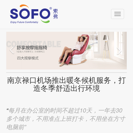
Toggle
navigati
南京禄口机场推出暖冬候机服务，打
造冬季舒适出行环境
“
每月在办公室的时间不超过10天，一年去30
多个城市，不用准点上班打卡，不用坐在方寸
电脑前”