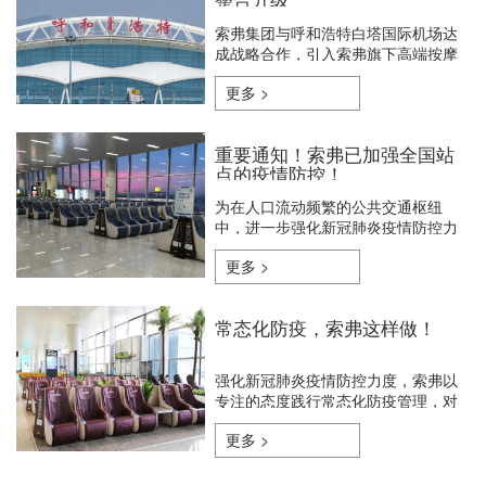
索弗集团与呼和浩特白塔国际机场达
成战略合作，引入索弗旗下高端按摩
座椅，对候机区进行座椅整合升级。
更多 >
重要通知！索弗已加强全国站
点的疫情防控！
为在人口流动频繁的公共交通枢纽
中，进一步强化新冠肺炎疫情防控力
度，索弗第一时间作出了疫情防控工
更多 >
作，提高政策措施的契合度。
常态化防疫，索弗这样做！
强化新冠肺炎疫情防控力度，索弗以
专注的态度践行常态化防疫管理，对
共享按摩椅进行全方位、精细化、无
更多 >
死角的消毒清洁工作。