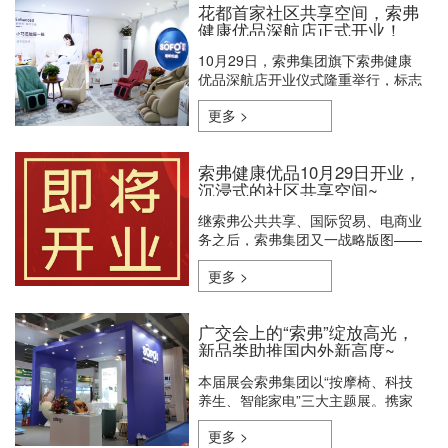
花都首家社区共享空间，索弗
健康优品深航店正式开业！
10月29日，索弗集团旗下索弗健康
优品深航店开业仪式隆重举行，标志
着索弗集团布局线下新零售业务第一
更多 >
站将在花都正式启航。
索弗健康优品10月29日开业，
沉浸式的社区共享空间~
继索弗公共共享、国际贸易、电商业
务之后，索弗集团又一战略版图——
索弗健康优品新零售模式正式启航！
更多 >
广交会上的“索弗”绽放高光，
新品类助推国内外新高度~
本届展会索弗集团以“按摩椅、科技
养生、智能家电”三大主题展。携家
用、商用、个护等健康领域的优质产
更多 >
品，在这个世界贸易舞台上，多方位