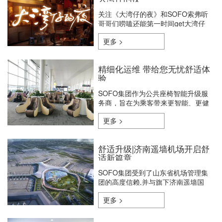
关注《大湾仔的夜》和SOFO索弗听
哥哥们唠嗑还能第一时间get大湾仔
同款按摩椅和我们一起享受解压新体
更多 >
验！
精细化运维 带给您无忧舒适体
验
SOFO集团作为公共座椅智能升级服
务商，旨在为乘客带来更智能、更健
康、更舒适无忧的候乘环境，在常态
更多 >
化防疫的形式下，SOFO集团也竭力
为乘客带来更优质的服务。日常运维
为深入做好SOFO智能共享按摩椅的
舒适升级|济南遥墙机场开启舒
清洁工作，确保公共共享按摩椅的健
适新篇章
康和卫生环境，对于人流密集的服务
站点，运维人员将坚持早、中、晚的
SOFO集团受到了山东省机场管理集
每日清洁和通风等工作。无死角清洁
团的高度信赖,并与旗下济南遥墙国
SOFO运维人员，通常会先将座椅内
际机场再度达成公共座椅升级合作。
外部清扫一遍，除了对藏污纳垢的座
更多 >
椅底下进