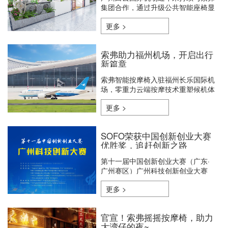
集团合作，通过升级公共智能座椅显
著提升旅客出行品质。并融入岭南文
更多 >
化元素与绿植景观，打造兼具舒适性
与人文特色的候机环境
索弗助力福州机场，开启出行
新篇章
索弗智能按摩椅入驻福州长乐国际机
场，零重力云端按摩技术重塑候机体
验，让旅客在‘海上丝绸之路’枢纽享
更多 >
受头等舱般的放松时光
SOFO荣获中国创新创业大赛
优胜奖，追赶创新之路
第十一届中国创新创业大赛（广东·
广州赛区）广州科技创新创业大赛
更多 >
官宣！索弗摇摇按摩椅，助力
大湾仔的夜~