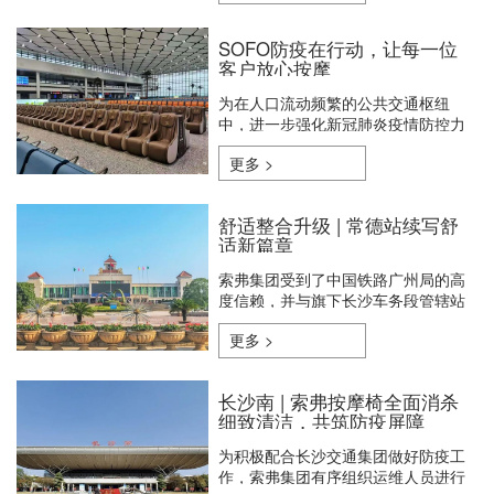
展现“中国造”新风范。
SOFO防疫在行动，让每一位
客户放心按摩
为在人口流动频繁的公共交通枢纽
中，进一步强化新冠肺炎疫情防控力
度，SOFO第一时间作出了疫情防控
更多 >
工作，提高政策措施的契合度。
舒适整合升级 | 常德站续写舒
适新篇章
索弗集团受到了中国铁路广州局的高
度信赖，并与旗下长沙车务段管辖站
点常德站再度达成公共座椅升级协
更多 >
议。
长沙南 | 索弗按摩椅全面消杀
细致清洁，共筑防疫屏障
为积极配合长沙交通集团做好防疫工
作，索弗集团有序组织运维人员进行