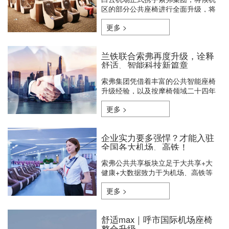
区的部分公共座椅进行全面升级，将
原先的普通钢架座椅更换成具有按
更多 >
摩、充电功能的索弗公共智能按摩
椅。
兰铁联合索弗再度升级，诠释
舒适、智能科技新篇章
索弗集团凭借着丰富的公共智能座椅
升级经验，以及按摩椅领域二十四年
如一日的钻研精神，受到了”兰州铁
更多 >
路局“的高度信赖。
企业实力要多强悍？才能入驻
全国各大机场、高铁！
索弗公共共享板块立足于大共享+大
健康+大数据致力于为机场、高铁等
国内大型交通枢纽提供公共智能座椅
更多 >
升级服务
舒适max｜呼市国际机场座椅
整合升级