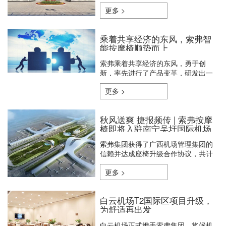
核酸检测，对长沙南高铁站内的智能
更多 >
共享按摩椅，进行全面消毒清洁工
作，持续用力做好常态化疫情防控。
乘着共享经济的东风，索弗智
能按摩椅顺势而上
索弗乘着共享经济的东风，勇于创
新，率先进行了产品变革，研发出一
款适合公共场所的智能座椅。
更多 >
秋风送爽 捷报频传 | 索弗按摩
椅即将入驻南宁吴圩国际机场
索弗集团获得了广西机场管理集团的
信赖并达成座椅升级合作协议，共计
600台索弗智能共享按摩椅即将入驻
更多 >
广西南宁吴圩国际机场。
白云机场T2国际区项目升级，
为舒适再出发
白云机场正式携手索弗集团，将候机