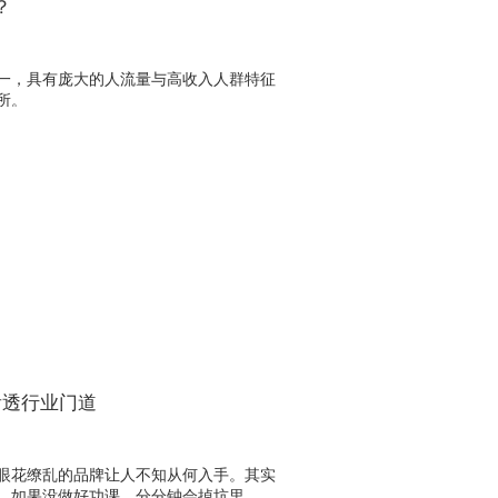
？
一，具有庞大的人流量与高收入人群特征
所。
看透行业门道
眼花缭乱的品牌让人不知从何入手。其实
，如果没做好功课，分分钟会掉坑里。