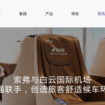
页
集团
产品
研发
资